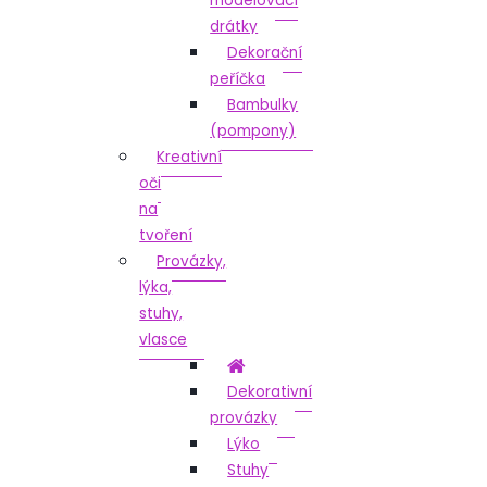
modelovací
drátky
Dekorační
peříčka
Bambulky
(pompony)
Kreativní
oči
na
tvoření
Provázky,
lýka,
stuhy,
vlasce
Dekorativní
provázky
Lýko
Stuhy