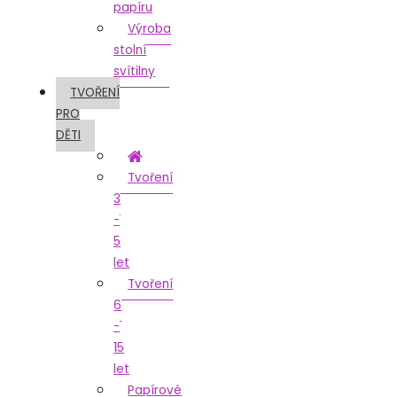
papíru
Výroba
stolní
svítilny
TVOŘENÍ
PRO
DĚTI
Tvoření
3
-
5
let
Tvoření
6
-
15
let
Papírové