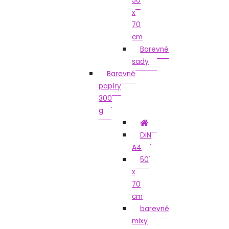
50
x
70
cm
Barevné
sady
Barevné
papíry
300
g
DIN
A4
50
x
70
cm
barevné
mixy