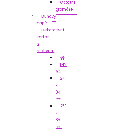
Ostatní
gramáže
Duhový
papír
Dekorativní
karton
s
motivem
DIN
A4
24
x
34
cm
25
x
35
cm