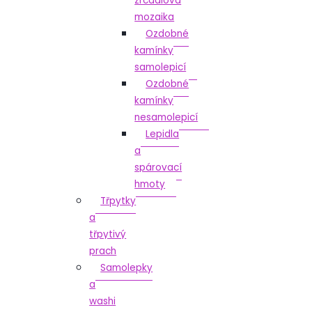
zrcadlová
mozaika
Ozdobné
kamínky
samolepicí
Ozdobné
kamínky
nesamolepicí
Lepidla
a
spárovací
hmoty
Třpytky
a
třpytivý
prach
Samolepky
a
washi