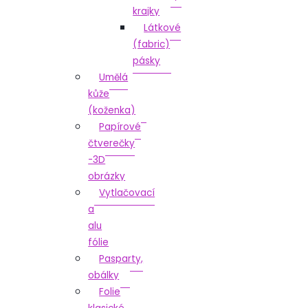
krajky
Látkové
(fabric)
pásky
Umělá
kůže
(koženka)
Papírové
čtverečky
-3D
obrázky
Vytlačovací
a
alu
fólie
Pasparty,
obálky
Folie