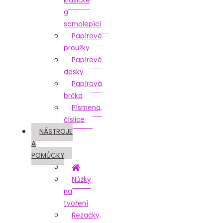
klasické
a
samolepící
Papírové
proužky
Papírové
desky
Papírová
brčka
Písmena,
číslice
NÁSTROJE
A
POMŮCKY
Nůžky
na
tvoření
Řezačky,