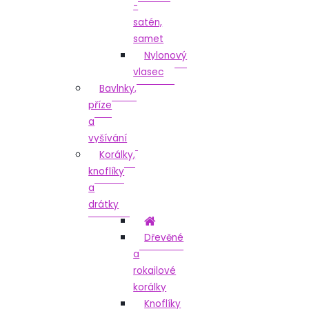
-
satén,
samet
Nylonový
vlasec
Bavlnky,
příze
a
vyšívání
Korálky,
knoflíky
a
drátky
Dřevěné
a
rokajlové
korálky
Knoflíky