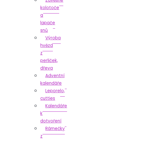
Závěsné
kolotoče
a
lapače
snů
Výroba
hvězd
z
perliček,
dřeva
Adventní
kalendáře
Leporelo,
cutties
Kalendáře
k
dotvoření
Rámečky
z