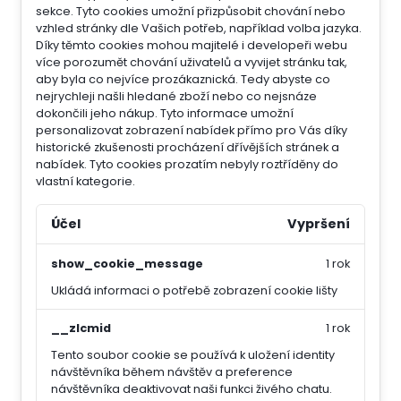
sekce.
Tyto cookies umožní přizpůsobit chování nebo
vzhled stránky dle Vašich potřeb, například volba jazyka.
Díky těmto cookies mohou majitelé i developeři webu
více porozumět chování uživatelů a vyvijet stránku tak,
aby byla co nejvíce prozákaznická. Tedy abyste co
nejrychleji našli hledané zboží nebo co nejsnáze
dokončili jeho nákup.
Tyto informace umožní
personalizovat zobrazení nabídek přímo pro Vás díky
historické zkušenosti procházení dřívějších stránek a
nabídek.
Tyto cookies prozatím nebyly roztříděny do
vlastní kategorie.
Účel
Vypršení
show_cookie_message
1 rok
Ukládá informaci o potřebě zobrazení cookie lišty
__zlcmid
1 rok
Tento soubor cookie se používá k uložení identity
návštěvníka během návštěv a preference
návštěvníka deaktivovat naši funkci živého chatu.