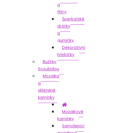
a
flitry
Šperkařské
drátky
a
gumičky
Dekorativní
hřebíčky
Bužírky
Scoubidou
Mozaika
a
skleněné
kamínky
Mozaikové
kamínky
Samolepicí