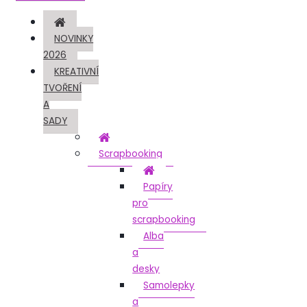
NOVINKY
2026
KREATIVNÍ
TVOŘENÍ
A
SADY
Scrapbooking
Papíry
pro
scrapbooking
Alba
a
desky
Samolepky
a