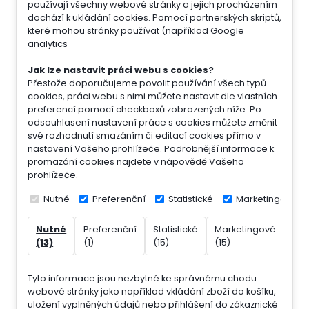
používají všechny webové stránky a jejich procházením
dochází k ukládání cookies. Pomocí partnerských skriptů,
které mohou stránky používat (například Google
analytics
Jak lze nastavit práci webu s cookies?
Přestože doporučujeme povolit používání všech typů
cookies, práci webu s nimi můžete nastavit dle vlastních
preferencí pomocí checkboxů zobrazených níže. Po
odsouhlasení nastavení práce s cookies můžete změnit
své rozhodnutí smazáním či editací cookies přímo v
nastavení Vašeho prohlížeče. Podrobnější informace k
promazání cookies najdete v nápovědě Vašeho
prohlížeče.
Nutné
Preferenční
Statistické
Marketingové
Nutné
Preferenční
Statistické
Marketingové
Nek
(13)
(1)
(15)
(15)
(7)
Tyto informace jsou nezbytné ke správnému chodu
webové stránky jako například vkládání zboží do košíku,
uložení vyplněných údajů nebo přihlášení do zákaznické