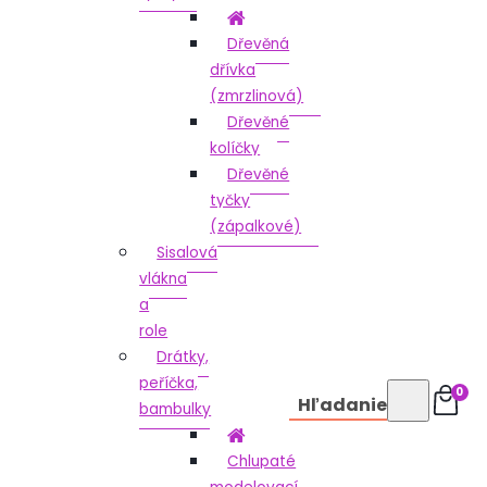
Dřevěná
dřívka
(zmrzlinová)
Dřevěné
kolíčky
Dřevěné
tyčky
(zápalkové)
Sisalová
vlákna
a
role
Drátky,
peříčka,
0
Hľadanie
bambulky
Chlupaté