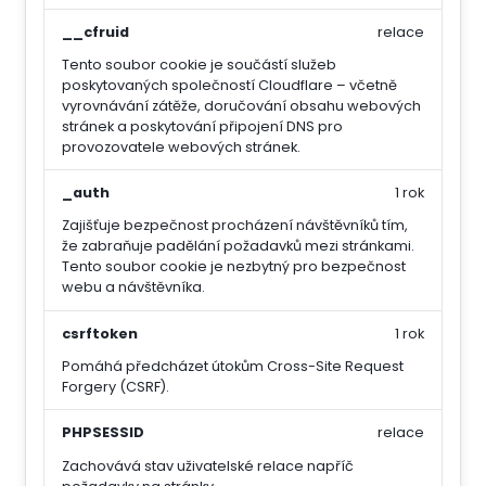
__cfruid
relace
Tento soubor cookie je součástí služeb
poskytovaných společností Cloudflare – včetně
vyrovnávání zátěže, doručování obsahu webových
stránek a poskytování připojení DNS pro
provozovatele webových stránek.
_auth
1 rok
Zajišťuje bezpečnost procházení návštěvníků tím,
že zabraňuje padělání požadavků mezi stránkami.
Tento soubor cookie je nezbytný pro bezpečnost
webu a návštěvníka.
csrftoken
1 rok
Pomáhá předcházet útokům Cross-Site Request
Forgery (CSRF).
PHPSESSID
relace
Zachovává stav uživatelské relace napříč