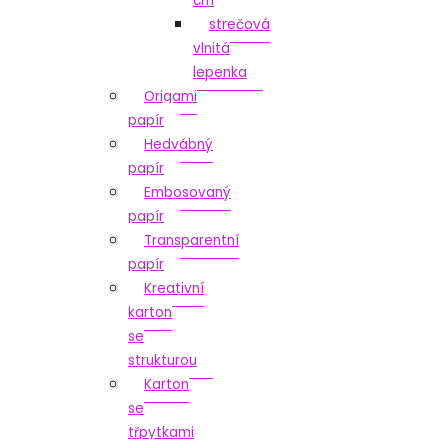
cm
strečová
vlnitá
lepenka
Origami
papír
Hedvábný
papír
Embosovaný
papír
Transparentní
papír
Kreativní
karton
se
strukturou
Karton
se
třpytkami