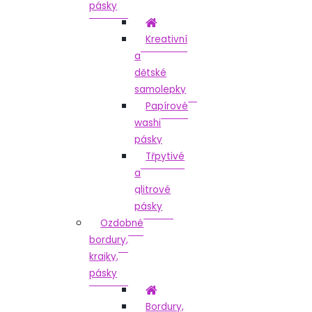
pásky
Kreativní
a
dětské
samolepky
Papírové
washi
pásky
Třpytivé
a
glitrové
pásky
Ozdobné
bordury,
krajky,
pásky
Bordury,