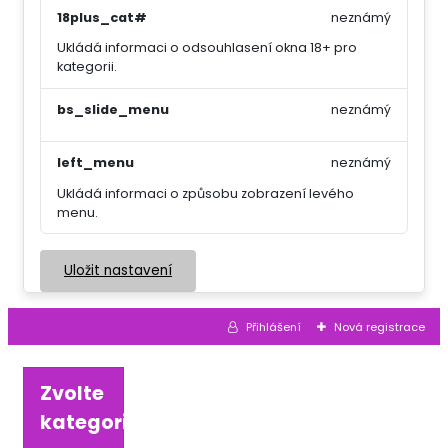
18plus_cat#
neznámý
Ukládá informaci o odsouhlasení okna 18+ pro
kategorii.
bs_slide_menu
neznámý
left_menu
neznámý
Ukládá informaci o způsobu zobrazení levého
menu.
Uložit nastavení
Přihlášení
Nová registrace
Zvolte
kategorii