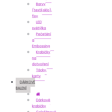
Barvy
(textil,sklo),
fixy
LED
světýlka
Pečetění
a
Embossing
Krabičky
na
dotvoření
Tácky,
karty
DÁRKOVÉ
BALENÍ
Dárkové
krabičky