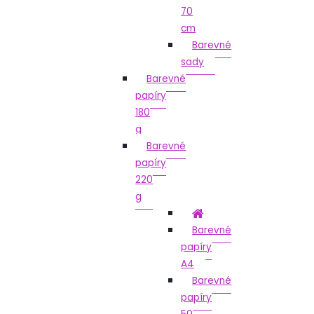
70
cm
Barevné
sady
Barevné
papíry
180
g
Barevné
papíry
220
g
Barevné
papíry
A4
Barevné
papíry