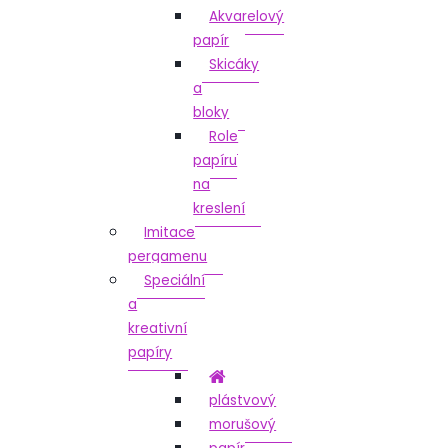
Akvarelový
papír
Skicáky
a
bloky
Role
papíru
na
kreslení
Imitace
pergamenu
Speciální
a
kreativní
papíry
plástvový
morušový