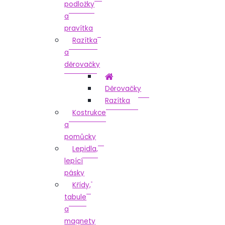
podložky
a
pravítka
Razítka
a
děrovačky
Děrovačky
Razítka
Kostrukce
a
pomůcky
Lepidla,
lepící
pásky
Křídy,
tabule
a
magnety