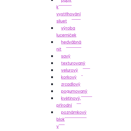
papír
k
vystřihování
siluet
výroba
lucerniček
hedvábná
nit
savý
texturovaný
velurový
korkový
zrcadlový
pogumovaný
květinový,
přírodní
poznámkový
blok
v