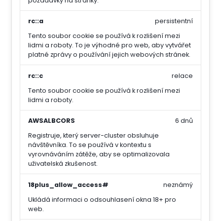
požadavky na stránky.
rc::a
persistentní
Tento soubor cookie se používá k rozlišení mezi
lidmi a roboty. To je výhodné pro web, aby vytvářet
platné zprávy o používání jejich webových stránek.
rc::c
relace
Tento soubor cookie se používá k rozlišení mezi
lidmi a roboty.
AWSALBCORS
6 dnů
Registruje, který server-cluster obsluhuje
návštěvníka. To se používá v kontextu s
vyrovnáváním zátěže, aby se optimalizovala
uživatelská zkušenost.
18plus_allow_access#
neznámý
Ukládá informaci o odsouhlasení okna 18+ pro
web.