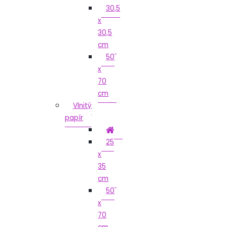
30,5
x
30,5
cm
50
x
70
cm
Vlnitý
papír
25
x
35
cm
50
x
70