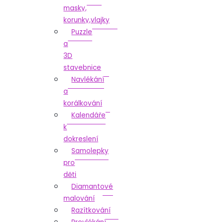
masky,
korunky,vlajky
Puzzle
a
3D
stavebnice
Navlékání
a
korálkování
Kalendáře
k
dokreslení
Samolepky
pro
děti
Diamantové
malování
Razítkování