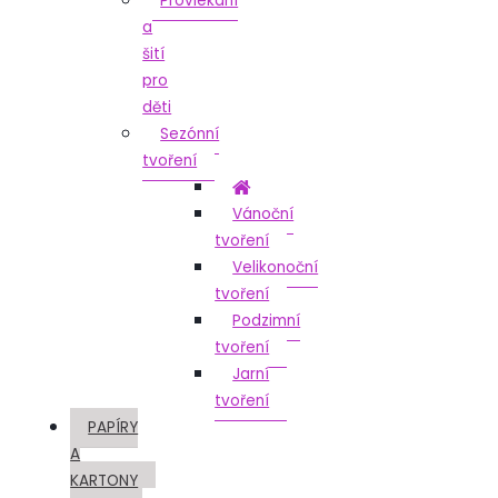
Provlékání
a
šití
pro
děti
Sezónní
tvoření
Vánoční
tvoření
Velikonoční
tvoření
Podzimní
tvoření
Jarní
tvoření
PAPÍRY
A
KARTONY