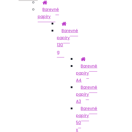
Barevné
papíry
Barevné
papíry
130
g
Barevné
papíry
A4
Barevné
papíry
A3
Barevné
papíry
50
x